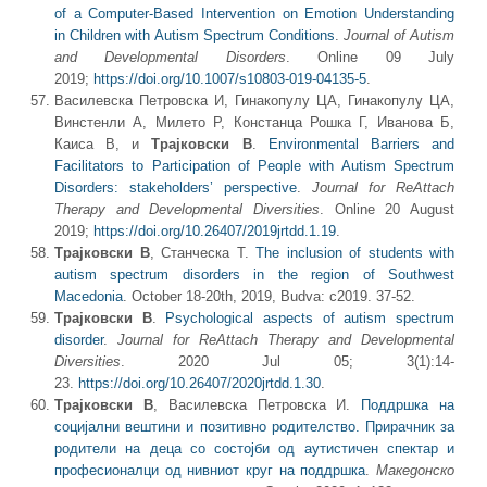
of a Computer‑Based Intervention on Emotion Understanding
in Children with Autism Spectrum Conditions
.
Journal of Autism
and Developmental Disorders
. Online 09 July
2019;
https://doi.org/10.1007/s10803-019-04135-5
.
Василевска Петровска И, Гинакопулу ЦА, Гинакопулу ЦА,
Винстенли А, Милето Р, Констанца Рошка Г, Иванова Б,
Каиса В, и
Трајковски В
.
Environmental Barriers and
Facilitators to Participation of People with Autism Spectrum
Disorders: stakeholders’ perspective
.
Journal for ReAttach
Therapy and Developmental Diversities
. Online 20 August
2019;
https://doi.org/10.26407/2019jrtdd.1.19
.
Трајковски В
, Станческа Т.
The inclusion of students with
autism spectrum disorders in the region of Southwest
Macedonia
. October 18-20th, 2019, Budva: c2019. 37-52.
Трајковски В
.
Psychological aspects of autism spectrum
disorder
.
Journal for ReAttach Therapy and Developmental
Diversities
. 2020 Jul 05; 3(1):14-
23.
https://doi.org/10.26407/2020jrtdd.1.30
.
Трајковски В
, Василевска Петровска И.
Поддршка на
социјални вештини и позитивно родителство. Прирачник за
родители на деца со состојби од аутистичен спектар и
професионалци од нивниот круг на поддршка
.
Македонско