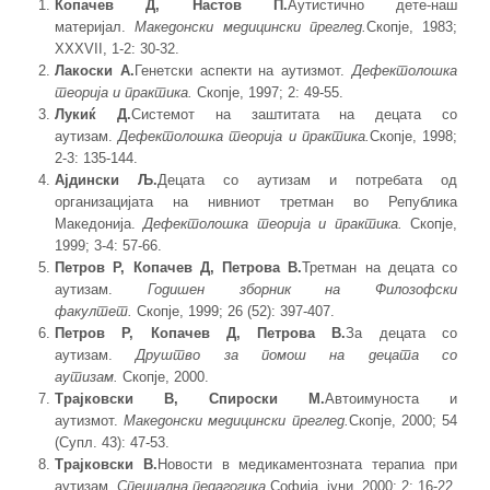
Копачев Д, Настов П.
Аутистично дете-наш
материјал.
Македонски медицински преглед.
Скопје, 1983;
XXXVII, 1-2: 30-32.
Лакоски А.
Генетски аспекти на аутизмот.
Дефектолошка
теорија и практика.
Скопје, 1997; 2: 49-55.
Лукиќ Д.
Системот на заштитата на децата со
аутизам.
Дефектолошка теорија и практика.
Скопје, 1998;
2-3: 135-144.
Ајдински Љ.
Децата со аутизам и потребата од
организацијата на нивниот третман во Република
Македонија.
Дефектолошка теорија и практика.
Скопје,
1999; 3-4: 57-66.
Петров Р, Копачев Д, Петрова В.
Третман на децата со
аутизам.
Годишен зборник на Филозофски
факултет.
Скопје, 1999; 26 (52): 397-407.
Петров Р, Копачев Д, Петрова В.
За децата со
аутизам.
Друштво за помош на децата со
аутизам.
Скопје, 2000.
Трајковски В, Спироски М.
Автоимуноста и
аутизмот.
Македонски медицински преглед.
Скопје, 2000; 54
(Супл. 43): 47-53.
Трајковски В.
Новости в медикаментозната терапиа при
аутизам.
Специална педагогика.
Софија, јуни, 2000; 2: 16-22.