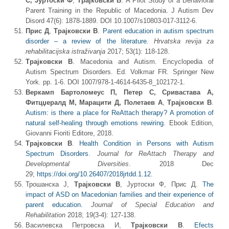
С
,
Јуртоски Ф
,
Трајковски В
. A Pilot Study of a Behavioral
Parent Training in the Republic of Macedonia. J Autism Dev
Disord 47(6): 1878-1889. DOI 10.1007/s10803-017-3112-6.
Прис Д
,
Трајковски В
.
Parent education in autism spectrum
disorder – a review of the literature
.
Hrvatska revija za
rehabilitacijska istra
živanja
2017; 53(1): 118-128.
Трајковски В
. Macedonia and Autism. Encyclopedia of
Autism Spectrum Disorders. Ed. Volkmar FR. Springer New
York. pp. 1-6. DOI 1007/978-1-4614-6435-8_102172-1.
Веркамп Бартоломеус П, Петер С
,
Сривастава А
,
Фитцџералд М
,
Марацити Д
,
Полетаев А
,
Трајковски В
.
Autism: is there a place for ReAttach therapy? A promotion of
natural self-healing through emotions rewiring
. Ebook Edition,
Giovanni Fioriti Editore, 2018.
Трајковски В
.
Health Condition in Persons with Autism
Spectrum Disorders
.
J
ournal for ReAttach Therapy and
Developmental Diversities
. 2018 Dec
29;
https://doi.org/10.26407/2018jrtdd.1.12.
Трошанска Ј,
Трајковски В
, Јуртоски Ф, Прис Д.
The
impact of ASD on Macedonian families and their experience of
parent education.
Journal of Special Education and
Rehabilitation
2018; 19(3-4): 127-138.
Василевска Петровска И,
Трајковски В
.
Efects