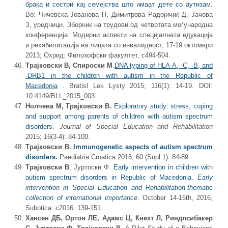
браќа и сестри кај семејства што имаат дете со аутизам
.
Во: Чичевска Јованова Н, Димитрова Радојичиќ Д, Јачова
З, уредници. Зборник на трудови од четвртата меѓународна
конференција: Модерни аспекти на специјалната едукација
и рехабилитација на лицата со инвалидност, 17-19 октомври
2013; Охрид: Филозофски факултет, c494-504.
Трајковски В, Спироски М
.
DNA typing of HLA-A, -C, -B, and
-DRB1 in the children with autism in the Republic of
Macedonia
. Bratisl Lek Lysty 2015; 116(1): 14-19. DOI:
10.4149/BLL_2015_003.
Нолчева М
,
Трајковски В
.
Exploratory study: stress, coping
and support among parents of children with autism spectrum
disorders
.
Journal of Special Education and Rehabilitation
2015; 16(3-4): 84-100.
Трајковски В
.
Immunogenetic aspects of autism spectrum
disorders
.
Paediatria Croatica 2016; 60 (Supl 1): 84-89.
Трајковски В
, Јуртоски Ф.
Early intervention in children with
autism spectrum disorders in Republic of Macedonia.
Early
intervention in Special Education and Rehabilitation-thematic
collection of international importance
. October 14-16th, 2016,
Subotica: c2016. 139-151.
Хансен ДБ
,
Ортон ЛЕ
,
Адамс Ц
,
Кнехт Л
,
Риндлсибакер