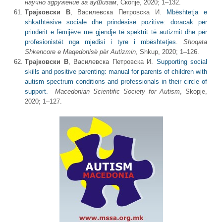
научно здружение за аутизам
, Скопје, 2020; 1‒132.
Трајковски В
, Василевска Петровска И.
Mbështetja e
shkathtësive sociale dhe prindësisë pozitive: doracak për
prindërit e fëmijëve me gjendje të spektrit të autizmit dhe për
profesionistët nga mjedisi i tyre i mbështetjes
.
Shoqata
Shkencore e Maqedonisë për Autizmin
, Shkup, 2020; 1‒126.
Трајковски В
, Василевска Петровска И.
Supporting social
skills and positive parenting: manual for parents of children with
autism spectrum conditions and professionals in their circle of
support.
Macedonian Scientific Society for Autism
, Skopje,
2020; 1‒127.