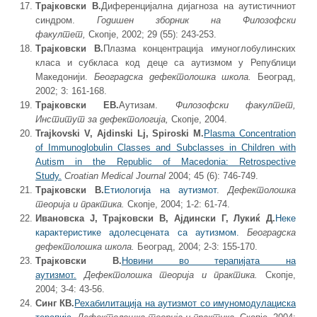
Трајковски В.
Диференцијална дијагноза на аутистичниот
синдром.
Годишен зборник на Филозофски
факултет,
Скопје, 2002; 29 (55): 243-253.
Трајковски В.
Плазма концентрација имуноглобулинских
класа и субкласа код деце са аутизмом у Републици
Македонији.
Београдска дефектолошка школа.
Београд,
2002; 3: 161-168.
Трајковски ЕВ.
Аутизам.
Филозофски факултет,
Институт за дефектологија,
Скопје, 2004.
Trajkovski V, Ajdinski Lj, Spiroski M.
Plasma Concentration
of Immunoglobulin Classes and Subclasses in Children with
Autism in the Republic of Macedonia: Retrospective
Study.
Croatian Medical Journal
2004; 45 (6): 746-749.
Трајковски В.
Етиологија на аутизмот
.
Дефектолошка
теорија и практика.
Скопје, 2004; 1-2: 61-74.
Ивановска Ј, Трајковски В, Ајдински Г, Лукиќ Д.
Неке
карактеристике адолесцената са аутизмом.
Београдска
дефектолошка школа.
Београд, 2004; 2-3: 155-170.
Трајковски В.
Новини во терапијата на
аутизмот.
Дефектолошка теорија и практика.
Скопје,
2004; 3-4: 43-56.
Синг КВ.
Рехабилитација на аутизмот со имуномодулациска