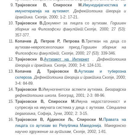
Трајковски В, Спироски М.
Имунодијагностика и
имунотерапија на аутизмот
.
Дефектолошка теорија и
практика.
Скопје, 2000; 1-2: 17-21.
Трајковски В.
Документ за лицата со аутизам.
Годишен
зборник на Филозофски факултет.
Скопје, 2000; 27 (53):
357-377.
Копачев Д, Петров Р, Петрова В.
Третман на деца со
аутизам-невропсихолошки приод.
Годишен зборник на
Филозофски факултет,
Скопје, 2000; 27 (53): 339-346.
Трајковски В.
Аутизмот на Интернет
.
Дефектолошка
теорија и практика.
Скопје, 2000; 3-4: 124-131.
Копачев Д, Трајковски В.
Аутизам и туберозна
склероза
.
Дефектолошка теорија и практика.
Скопје, 2000;
3-4: 84-89.
Трајковски В.
Имуногенетски аспекти аутизма.
Београдска
дефектолошка школа.
Београд, 2001; 2-3: 88-96.
Трајковски В, Спироски М.
Имуна недостаточност и
супресија на имуната система у деца с аутизам.
Специална
педагогика
, Софија, Јуни, 2002; 2: 3-15.
Трајковски В, Ајдински Љ, Спироски М.
Правата на
лицата со аутизам во Република Македонија.
Македонско
научно здружение за аутизам,
Скопје, 2002; 1-81.