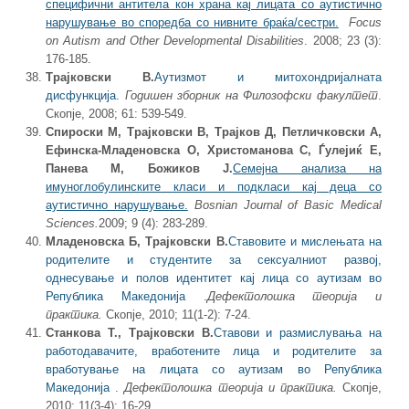
специфични антитела кон храна кај лицата со аутистично
нарушување во споредба со нивните браќа/сестри.
Focus
on Autism and Other Developmental Disabilities
. 2008; 23 (3):
176-185.
Трајковски В.
Аутизмот и митохондријалната
дисфункција.
Годишен зборник на Филозофски факултет
.
Скопје, 2008; 61: 539-549.
Спироски М, Трајковски В, Трајков Д, Петличковски А,
Ефинска-Младеновска О, Христоманова С, Ѓулејиќ Е,
Панева М, Божиков Ј.
Семејна анализа на
имуноглобулинските класи и подкласи кај деца со
аутистично нарушување.
Bosnian Journal of Basic Medical
Sciences.
2009; 9 (4): 283-289.
Младеновска Б, Трајковски В.
Ставовите и мислењата на
родителите и студентите за сексуалниот развој,
однесување и полов идентитет кај лица со аутизам во
Република Македонија
.
Дефектолошка теорија и
практика.
Скопје, 2010; 11(1-2): 7-24.
Станкова Т., Трајковски В.
Ставови и размислувања на
работодавачите, вработените лица и родителите за
вработување на лицата со аутизам во Република
Македонија
.
Дефектолошка теорија и практика.
Скопје,
2010; 11(3-4): 16-29.