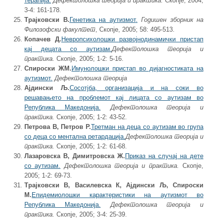
терапија.
Дефектолошка теорија и практика.
Скопје, 2004;
3-4: 161-178.
Трајковски В.
Генетика на аутизмот
.
Годишен зборник на
Филозофски факултет
, Скопје, 2005; 58: 495-513.
Копачев Д.
Невропсихолошки развојнодинамички пристап
кај децата со аутизам.
Дефектолошка теорија и
практика.
Скопје, 2005; 1-2: 5-16.
Спироски ЖМ.
Имунолошки пристап во дијагностиката на
аутизмот.
Дефектолошка теорија
Ајдински Љ.
Сосотјба, организација и на соки во
решавањето на проблемот кај лицата со аутизам во
Република Македонија.
Дефектолошка теорија и
практика.
Скопје, 2005; 1-2: 43-52.
Петрова В, Петров Р.
Третман на деца со аутизам во група
со деца со ментална ретардација.
Дефектолошка теорија и
практика.
Скопје, 2005; 1-2: 61-68.
Лазаровска В, Димитровска Ж.
Приказ на случај на дете
со аутизам.
Дефектолошка теорија и практика.
Скопје,
2005; 1-2: 69-73.
Трајковски В, Василевска К, Ајдински Љ, Спироски
М.
Епидемиолошки карактеристики на аутизмот во
Република Македонија.
Дефектолошка теорија и
практика.
Скопје, 2005; 3-4: 25-39.