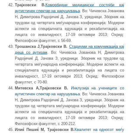
Трајковски В.
Коморбидни медицински состојби кај
аутистичен спектар на нарушувања
. Во: Чичевска Јованова
Н, Димитрова Радојичиќ Д, Јачова З, уредници. Зборник на
трудови од четвртата меѓународна конференција: Модерни
аспекти на специјалната едукација и рехабилитација на
лицата со инвалидност, 17-19 октомври 2013; Охрид:
Филозофски факултет, c 56-69.
Трошанска Ј,
Трајковски В.
Стадиуми на комуникација кај
деца со аутизам
. Во: Чичевска Јованова Н, Димитрова
Радојичиќ Д, Јачова З, уредници. Зборник на трудови од
четвртата меѓународна конференција: Модерни аспекти на
специјалната едукација и рехабилитација на лицата со
инвалидност, 17-19 октомври 2013; Охрид: Филозофски
факултет, c 70-80.
Митевска А,
Трајковски В.
Инклузија на учениците со
аутистичен спектар на нарушувања
. Во: Чичевска Јованова
Н, Димитрова Радојичиќ Д, Јачова З, уредници. Зборник на
трудови од четвртата меѓународна конференција: Модерни
аспекти на специјалната едукација и рехабилитација на
лицата со инвалидност, 17-19 октомври 2013; Охрид:
Филозофски факултет, c 200-212.
Илиќ Пешиќ М, Трајковски В.
Квалитет на односот меѓу