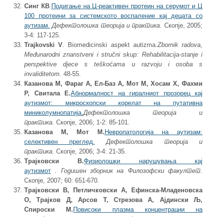
Синг КВ
.
Подигање на Ц-реактивен протеин на серумот и Ц
100 протеини за системското воспаление кај децата со
аутизам.
Дефектолошка теорија и практика.
Скопје, 2005;
3-4: 117-125.
Trajkovski V
. Biomedicinski aspekt autizma.
Zbornik radova,
Međunarodni znanstveni i stručni skup: Rehabilitacija-stanje i
perspektive djece s teškoćama u razvoju i osoba s
invaliditetom.
48-55.
Казанова М, Фараг А, Ел-Баз А, Мот М, Хосам Х, Фахми
Р, Свитала Е.
Абнормалност на гиралниот прозорец кај
аутизмот: микроскопски корелат на путативна
миниколумнопатија.
Дефектолошка теорија и
практика.
Скопје, 2006; 1-2: 85-101.
Казанова М, Мот М.
Невропатологија на аутизам:
селективен преглед.
Дефектолошка теорија и
практика.
Скопје, 2006; 3-4: 21-35.
Трајковски В.
Физиолошки нарушувања кај
аутизмот
.
Годишен зборник на Филозофски факултет
.
Скопје, 2007; 60: 651-670.
Трајковски В, Петличковски А, Ефинска-Младеновска
О, Трајков Д, Арсов Т, Стрезова А, Ајдински Љ,
Спироски М.
Повисоки плазма концентрации на