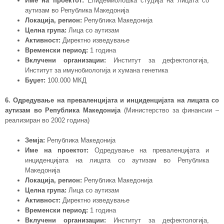
Име на проектот:
Епидемиолошка студија на лицата со
аутизам во Република Македонија
Локација, регион:
Република Македонија
Целна група:
Лица со аутизам
Активност:
Директно изведување
Временски период:
1 година
Вклучени организации:
Институт за дефектологија,
Институт за имунобиологија и хумана генетика
Буџет:
100.000 МКД
6. Одредување на преваленцијата и инциденцијата на лицата со
аутизам во Република Македонија
(Министерство за финансии –
реализиран во 2002 година)
Земја:
Република Македонија
Име на проектот:
Одредување на преваленцијата и
инциденцијата на лицата со аутизам во Република
Македонија
Локација, регион:
Република Македонија
Целна група:
Лица со аутизам
Активност:
Директно изведување
Временски период:
1 година
Вклучени организации:
Институт за дефектологија,