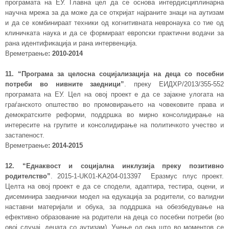
програмата на ЕУ. Главна цел да се основа интердисциплинарна
научна мрежа за да може да се откријат најраните знаци на аутизам
и да се комбинираат техники од когнитивната невронаука со тие од
клиничката наука и да се формираат европски практични водачи за
рана идентификација и рана интервенција.
Времетраење
:
2010-2014
11. “Програма за целосна социјализација на деца со посебни
потреби во нивните заедници”
. преку ЕИДХР/2013/355-552
програмата на ЕУ. Цел на овој проект е да се зајакне улогата на
граѓанското општество во промовирањето на човековите права и
демократските реформи, поддршка во мирно консолидирање на
интересите на групите и консолидирање на политичкото учество и
застапеност.
Времетраење
:
2014-2015
12. “
Еднаквост и социјална инклузија преку позитивно
родителство
”
. 2015-1-UK01-KA204-
013397 Еразмус плус проект.
Целта на овој проект е да се сподели, адаптира, тестира, оцени, и
дисеминира заеднички модел на едукација за родители, со валидни
наставни материјали и обука, за поддршка на обезбедување на
ефективно образование на родители на деца со посебни потреби (во
овој случај, децата со аутизам). Учење од она што во моментов се