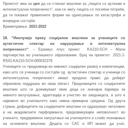
Проектот има за
цел
да се стекнат вештини за „лицата со аутизам и
интелектуална попреченост“, кои се меѓу лицата со посебни потреби,
да ги покажат правилните форми на однесување по катастрофи и
вонредни состојби.
Времетраење:
2021-2022
18. “Инклузија преку социјални вештини
за учениците со
аутистичен спектар на нарушување и интелектуална
попреченост
“
. – Еразмус плус проект.
KA210-SCH – Мали
партнерства во училишното образование
. Број на проектот: 2021-1-
RS01-KA210-SCH-000032379
Учениците со предизвици во нивниот социјален развој и компетенции,
како што се ученици со состојби од аутистичен спектар и ученици со
интелектуална попреченост
имаат вродено право да добијат
образовна поддршка во оваа област. Предизвиците со социјалните
вештини што ги доживуваат овие деца се значајна бариера за
нивното вклучување, адаптација и учество во заедницата, а што е
најважно во училиштето како нивна примарна средина. Од друга
страна, дефицитите на социјалните вештини се одразуваат негативно
и на академските перформанси, предизвикувајќи неповолност во
учењето, предвремено напуштање на училиштето и слабо познавање
на основните вештини. Децата со САС и ИП можат да учат,