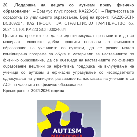
20.
„
Поддршка на децата со аутизам преку физичко
образование“
– Еразмус плус проект. KA220-SCH – Партнерства за
соработка во училишното образование. Број на проект: KA220-SCH-
BCB692B4. КА2 ПРОЕКТ ЗА СТРАТЕГИСКО ПАРТНЕРСТВО бр.
2024-1-LT01-KA220-SCH-00024684
Целите на проектот се: да се идентификуваат празнините и да се
мапираат тековните добри практики поврзани со физичкото
образование на учениците со аутизам, да се развие модел
комбинирана програма за обука и материјали за наставниците по
физичко образование, да се обезбеди на наставниците по физичко
образование вештини за ефективна поддршка на вклучување на
ученици со аутизам и ефикасно управување со несоодветното
однесување на учениците, развивање на наставата на учениците со
АСН на часовите по физичко образование.
Времетраење:
2024-2026
година