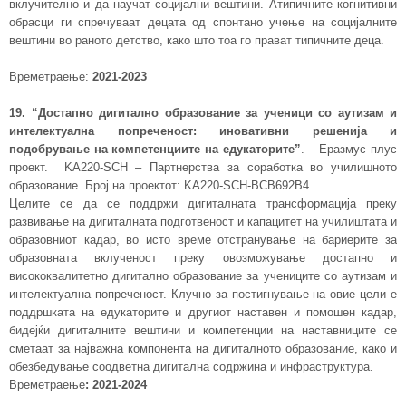
вклучително и да научат социјални вештини. Атипичните когнитивни
обрасци ги спречуваат децата од спонтано учење на социјалните
вештини во раното детство, како што тоа го прават типичните деца.
Времетраење:
2021-2023
19. “Достапно дигитално образование за ученици со аутизам и
интелектуална попреченост: иновативни решенија и
подобрување на компетенциите на едукаторите”
. – Еразмус плус
проект.
KA220-SCH – Партнерства за соработка во училишното
образование
. Број на проектот:
KA220-SCH-BCB692B4.
Целите се да се поддржи дигиталната трансформација преку
развивање на дигиталната подготвеност и капацитет на училиштата и
образовниот кадар, во исто време отстранување на бариерите за
образовната вклученост преку овозможување достапно и
висококвалитетно дигитално образование за учениците со аутизам и
интелектуална попреченост. Клучно за постигнување на овие цели е
поддршката на едукаторите и другиот наставен и помошен кадар,
бидејќи дигиталните вештини и компетенции на наставниците се
сметаат за најважна компонента на дигиталното образование, како и
обезбедување соодветна дигитална содржина и инфраструктура.
Времетраење
: 2021-2024