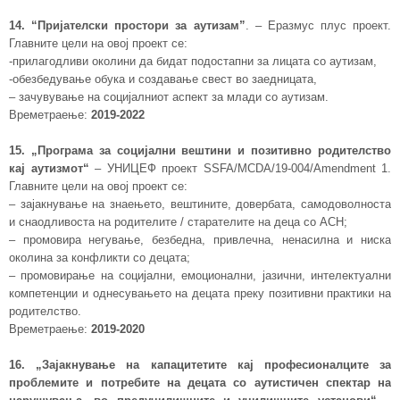
14. “Пријателски простори за аутизам”
. – Еразмус плус проект.
Главните цели на овој проект се:
-прилагодливи околини да бидат подостапни за лицата со аутизам,
-обезбедување обука и создавање свест во заедницата,
– зачувување на социјалниот аспект за млади со аутизам.
Времетраење:
2019-2022
15. „Програма за социјални вештини и позитивно родителство
кај аутизмот“
– УНИЦЕФ проект SSFA/MCDA/19-004/Amendment 1.
Главните цели на овој проект се:
– зајакнување на знаењето, вештините, довербата, самодоволноста
и снаодливоста на родителите / старателите на деца со АСН;
– промовира негување, безбедна, привлечна, ненасилна и ниска
околина за конфликти со децата;
– промовирање на социјални, емоционални, јазични, интелектуални
компетенции и однесувањето на децата преку позитивни практики на
родителство.
Времетраење:
2019-2020
16. „Зајакнување на капацитетите кај професионалците за
проблемите и потребите на децата со аутистичен спектар на