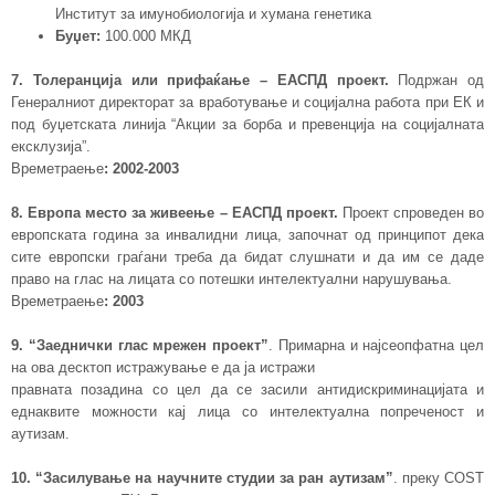
Институт за имунобиологија и хумана генетика
Буџет:
100.000 МКД
7. Толеранција или прифаќање – ЕАСПД проект.
Подржан од
Генералниот директорат за вработување и социјална работа при ЕК и
под буџетската линија “Акции за борба и превенција на социјалната
ексклузија”.
Времетраење
:
2002-2003
8. Европа место за живеење – ЕАСПД проект.
Проект спроведен во
европската година за инвалидни лица, започнат од принципот дека
сите европски граѓани треба да бидат слушнати и да им се даде
право на глас на лицата со потешки интелектуални нарушувања.
Времетраење
:
2003
9. “Заеднички глас мрежен проект”
. Примарна и најсеопфатна цел
на ова десктоп истражување е да ја истражи
правната позадина со цел да се засили антидискриминацијата и
еднаквите можности кај лица со интелектуална попреченост и
аутизам.
10. “Засилување на научните студии за ран аутизам”
. преку COST