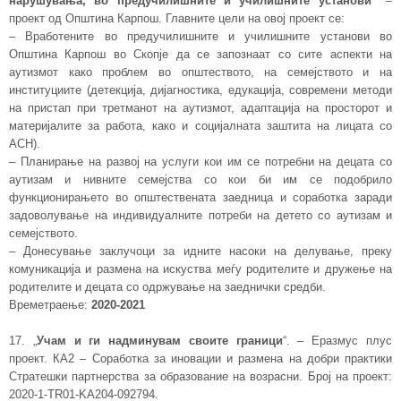
нарушувања, во предучилишните и училишните установи“
–
проект од Општина Карпош. Главните цели на овој проект се:
– Вработените во предучилишните и училишните установи во
Општина Карпош во Скопје да се запознаат со сите аспекти на
аутизмот како проблем во општеството, на семејството и на
институциите (детекција, дијагностика, едукација, современи методи
на пристап при третманот на аутизмот, адаптација на просторот и
материјалите за работа, како и социјалната заштита на лицата со
АСН).
– Планирање на развој на услуги кои им се потребни на децата со
аутизам и нивните семејства со кои би им се подобрило
функционирањето во општествената заедница и соработка заради
задоволување на индивидуалните потреби на детето со аутизам и
семејството.
– Донесување заклучоци за идните насоки на делување, преку
комуникација и размена на искуства меѓу родителите и дружење на
родителите и децата со одржување на заеднички средби.
Времетраење:
2020-2021
17. „
Учам и ги надминувам своите граници
“. – Еразмус плус
проект. КА2 – Соработка за иновации и размена на добри практики
Стратешки партнерства за образование на возрасни. Број на проект:
2020-1-TR01-KA204-092794.