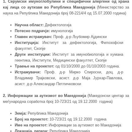
1. Серумски имуноглобулини и специфични алергени од храна
кај лица со аутизам во Република Македонија
(Министерство за
наука на Република Македонија број 08-2214/4 од 15.07.2000 година)
Научна област:
Дефектологија
Потесно подрачје:
имунологија
Главен истражувач:
Проф. д-р Љубомир Ајдински
Институција:
Институт за дефектологија, Филозофски
факултет, Скопје
Други институции:
Институт за имунобиологија и хумана
геентика, Институти, Медицински факултет, Скопје
Траење на проектот:
од 01/10/2000 до 01/10/2003 година.
Истражувачи:
Проф. д-р Мирко Спироски, доц. д-р
Владимир Трајковски, асист. д-р Маја Јурхар-Павлова,
асист. д-р Александар Петличковски
2. Информации за аутизмот во Македонија
(Македонски центар за
меѓународна соработка број 10-723/21 од 19.12.2000 година)
Земја:
Република Македонија
Број на проектот:
10-723/21 од 19.12.2000 година
Име на проектот:
Информации за аутизмот во Македонија
Локација, регион:
Република Македонија