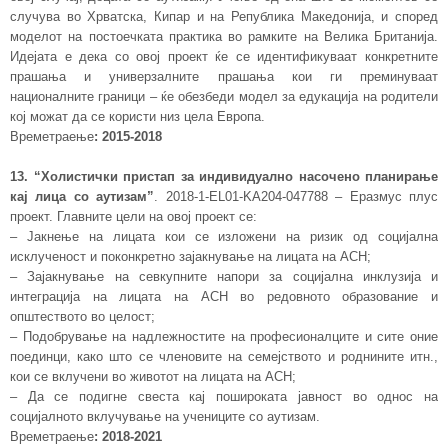
случува во Хрватска, Кипар и на Република Македонија, и според
моделот на постоечката практика во рамките на Велика Британија.
Идејата е дека со овој проект ќе се идентификуваат конкретните
прашања и универзалните прашања кои ги преминуваат
националните граници – ќе обезбеди модел за едукација на родители
кој можат да се користи низ цела Европа.
Времетраење
:
2015-2018
13. “Холистички пристап за индивидуално насочено планирање
кај лица со аутизам”
. 2018-1-EL01-KA204-047788 – Еразмус плус
проект. Главните цели на овој проект се:
– Јакнење на лицата кои се изложени на ризик од социјална
исклученост и поконкретно зајакнување на лицата на АСН;
– Зајакнување на севкупните напори за социјална инклузија и
интеграција на лицата на АСН во редовното образование и
општеството во целост;
– Подобрување на надлежностите на професионалците и сите оние
поединци, како што се членовите на семејството и роднините итн.,
кои се вклучени во животот на лицата на АСН;
– Да се подигне свеста кај пошироката јавност во однос на
социјалното вклучување на учениците со аутизам.
Времетраење
: 2018-2021