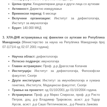
Целна група:
Хендикепирани деца и други лица со аутизам
Активност:
Директно изведување
Временски период:
6 месеци
Вклучени организации:
Институт за дефектологија,
Институт за имунологија
Буџет:
140.000 МКД
3. ХЛА-ДНК истражувања кај фамилии со аутизам во Република
Македонија
(Министерство за наука на Република Македонија број
07-1171/4 од 02.07.2001 година);
Научна област:
дефектологија
Потесно подрачје:
имунологија
Главен истражувач:
Проф. д-р Драгослав Копачев
Институција:
Институт за дефектологија, Филозофски
факултет, Скопје
Други институции:
Институт за имунобиологија и хумана
генетика, Институти, Медицински факултет, Скопје
Траење на проектот:
од 01/10/2001 до 01/10/2004 година.
Истражувачи:
Проф. д-р Мирко Спироски, проф. д-р Ристо
Петров, доц. д-р Владимир Трајковски, асист. д-р Тодор
Арсов, асист. д-р Сашо Петличковски,, д-р Рената Јанкова