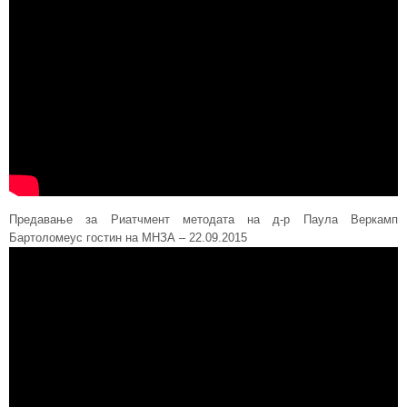
Предавање за Риатчмент методата на д-р Паула Веркамп
Бартоломеус гостин на МНЗА – 22.09.2015