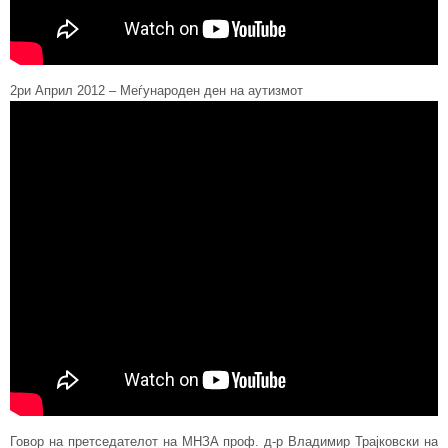
2ри Април 2012 – Meѓународен ден на аутизмот
Говор на претседателот на МНЗА проф. д-р Владимир Трајковски на