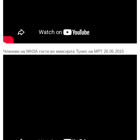
Членови на МНЗА гости во емисијата Тунел на МРТ 26.05.2015