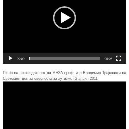
00:00
05:06
Говор на претседателот на МНЗА проф. д-р Владимир Трајковски на
Светскиот ден за свесноста за аутизмот 2 април 2011