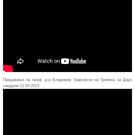
Предавање на проф. д-р Владимир Трајковски на Трибина за Даун
синдром 21.03.2013