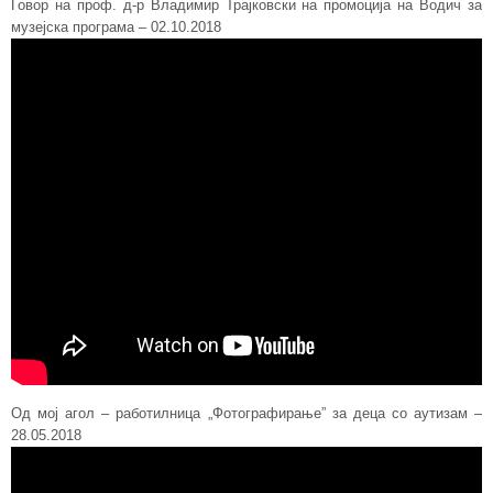
Говор на проф. д-р Владимир Трајковски на промоција на Водич за
музејска програма – 02.10.2018
Од мој агол – работилница „Фотографирање” за деца со аутизам –
28.05.2018