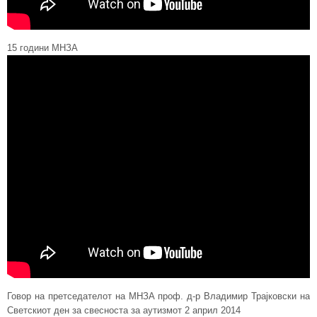
15 години МНЗА
Говор на претседателот на МНЗА проф. д-р Владимир Трајковски на
Светскиот ден за свесноста за аутизмот 2 април 2014