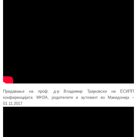
Предавање на проф. д-р Владимир Трајковски на ЕСИПП
конференцијата: МНЗА, родителите и аутизмот во Македонија –
01.11.2017