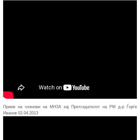
Прием на членови на МНЗА кај Претседателот на РМ д-р Ѓорѓе
Иванов 02.04.2013