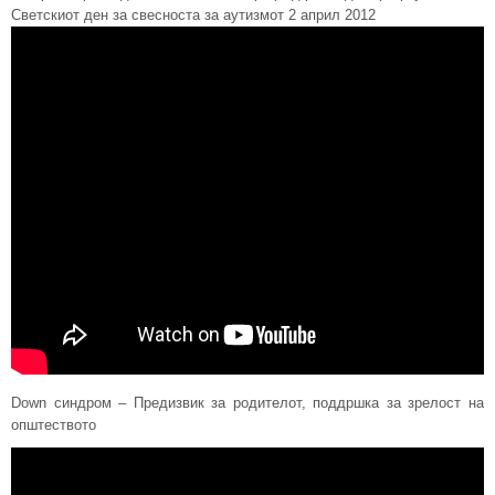
Светскиот ден за свесноста за аутизмот 2 април 2012
Down синдром – Предизвик за родителот, поддршка за зрелост на
општеството
Видео
плејер