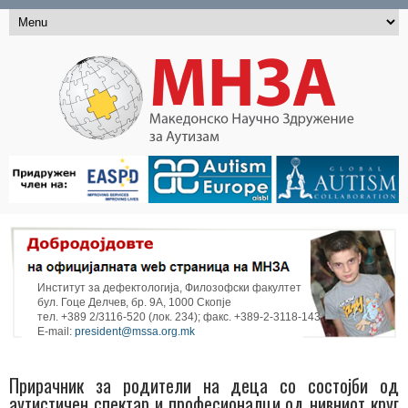
Институт за дефектологија, Филозофски факултет
бул. Гоце Делчев, бр. 9А, 1000 Скопје
тел. +389 2/3116-520 (лок. 234); факс. +389-2-3118-143
E-mail:
president@mssa.org.mk
Прирачник за родители на деца со состојби од
аутистичен спектар и професионалци од нивниот круг