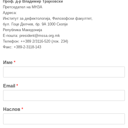
Проф. д-р Владимир Трајковски
Претседател на МНЗА
Адреса:
Институт за дефектологија, Филозофски факултет,
бул. Гоце Делчев, бр. 9А 1000 Скопје
Република Македонија
Е-пошта: president@mssa.org.mk
Телефон: ++389 2/3116-520 (лок. 234)
Факс: +389-2-3118-143
Име
*
Email
*
Наслов
*