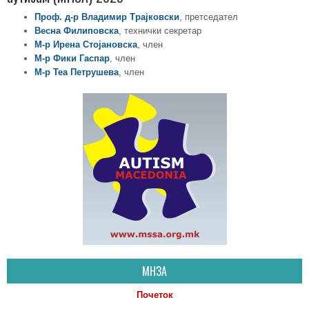
Проф. д-р Владимир Трајковски
, претседател
Весна Филиповска
, технички секретар
М-р Ирена Стојановска
, член
М-р Фики Гаспар
, член
М-р Теа Петрушева
, член
МНЗА
Почеток