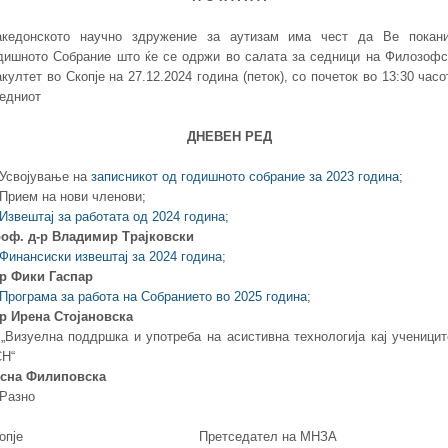
кедонското научно здружение за аутизам има чест да Ве покан
дишното Собрание што ќе се одржи во салата за седници на Филозофс
култет во Скопје на 27.12.2024 година (петок), со почеток во 13:30 часо
едниот
ДНЕВЕН РЕД
 Усвојување на
записникот од годишното собрание за 2023 година;
 Прием на нови членови;
Извештај за работата од 2024 година;
оф. д-р Владимир Трајковски
Финансиски извештај за 2024 година
;
р Фики Гаспар
Програма за работа на Собранието во 2025 година
;
р Ирена Стојановска
 „Визуелна поддршка и употреба на асистивна технологија кај ученицит
Н“
сна Филиповска
 Разно
копје Претседател на МНЗА