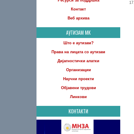
Ресурси за поддршка
1
Контакт
Веб архива
АУТИЗАМ МК
Што е аутизам?
Права на лицата со аутизам
Дијагностички алатки
Организации
Научни проекти
Објавени трудови
Линкови
КОНТАКТИ