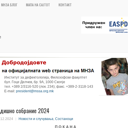
МНЗА БЛОГ
МАПА НА САЈТОТ
КОНТАКТ
Институт за дефектологија, Филозофски факултет
бул. Гоце Делчев, бр. 9А, 1000 Скопје
тел. +389 2/3116-520 (лок. 234); факс. +389-2-3118-143
E-mail:
president@mssa.org.mk
одишно собрание 2024
.12.2024
Новости и случувања
,
Состаноци
П О К А Н А