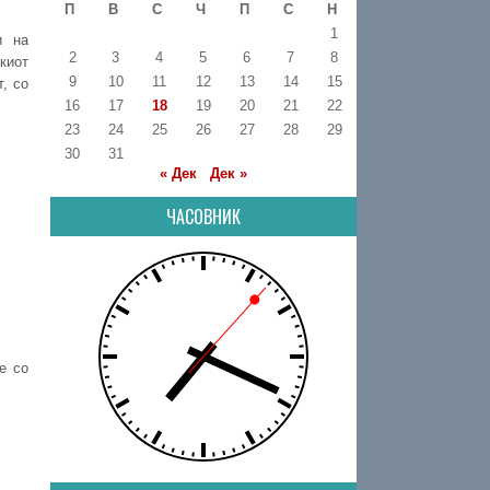
П
В
С
Ч
П
С
Н
1
и на
2
3
4
5
6
7
8
киот
9
10
11
12
13
14
15
т, со
16
17
18
19
20
21
22
23
24
25
26
27
28
29
30
31
« Дек
Дек »
ЧАСОВНИК
е со