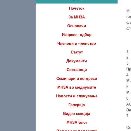
Почеток
Ма
го
За МНЗА
фа
Основачи
сл
Извршен одбор
Членови и членство
1.
Статут
2.
Документи
3.
Пр
Состаноци
4.
Семинари и конгреси
М-
5.
МНЗА во медиумите
М-
Новости и случувања
6.
АС
Галерија
Ве
Видео секција
7.
МНЗА Блог
С