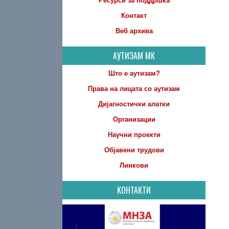
Ресурси за поддршка
Контакт
Веб архива
АУТИЗАМ МК
Што е аутизам?
Права на лицата со аутизам
Дијагностички алатки
Организации
Научни проекти
Објавени трудови
Линкови
КОНТАКТИ