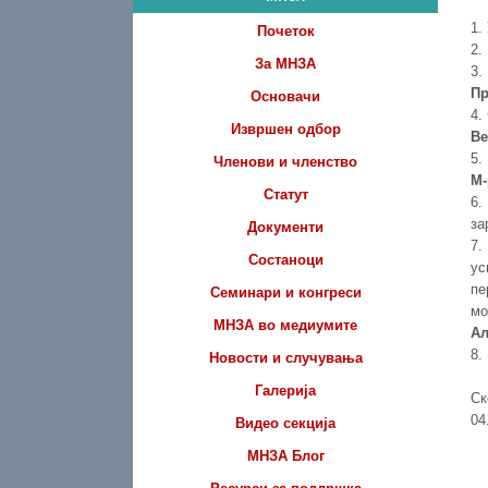
1.
Почеток
2.
За МНЗА
3.
Пр
Основачи
4.
Извршен одбор
Ве
5.
Членови и членство
М-
Статут
6.
за
Документи
7.
Состаноци
ус
пе
Семинари и конгреси
мо
МНЗА во медиумите
Ал
8.
Новости и случувања
Галерија
С
0
Видео секција
МНЗА Блог