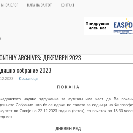
МНЗА БЛОГ
МАПА НА САЈТОТ
КОНТАКТ
ONTHLY ARCHIVES:
ДЕКЕМВРИ 2023
одишно собрание 2023
.12.2023
Состаноци
П О К А Н А
кедонското научно здружение за аутизам има чест да Ве покан
дишното Собрание што ќе се одржи во салата за седници на Филозофс
култет во Скопје на 22.12.2023 година (петок), со почеток во 13:30 часо
едниот
ДНЕВЕН РЕД