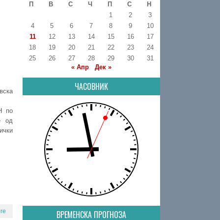
П
В
С
Ч
П
С
Н
1
2
3
4
5
6
7
8
9
10
11
12
13
14
15
16
17
18
19
20
21
22
23
24
25
26
27
28
29
30
31
« Апр
Дек »
ЧАСОВНИК
вска
Н по
е од
ички
re
ВРЕМЕНСКА ПРОГНОЗА