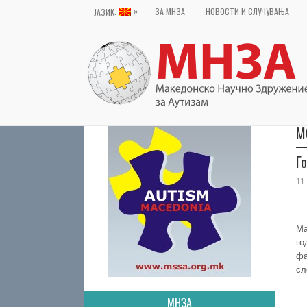
»
ЗА МНЗА
НОВОСТИ И СЛУЧУВАЊА
ЈАЗИК:
M
Г
11
Ма
го
фа
сл
МНЗА