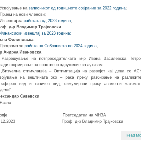
 Усвојување на
записникот од годишното собрание за 2022 година
;
 Прием на нови членови;
 Извештај за
работата од 2023 година
;
оф. д-р Владимир Трајковски
Финансиски извештај за 2023 година;
сна Филиповска
 Програма за
работа на Собранието во 2024 година
;
р Андреа Ивановска
 Разрешување на потпреседателката м-р Ивана Василевска Петро
ради формирање на сопствено здружение за аутизам
 „Визуелна стимулација – Оптимизација на развојот кај деца со АС
војување на вештината око – рака преку разбирање на разликит
риферен вид и типичен вид, симулирани преку аналогни математ
дели“
ександар Савевски
 Разно
копје Претседател на МНЗА
4.12.2023 Проф. д-р Владимир Трајковски
Read Mo