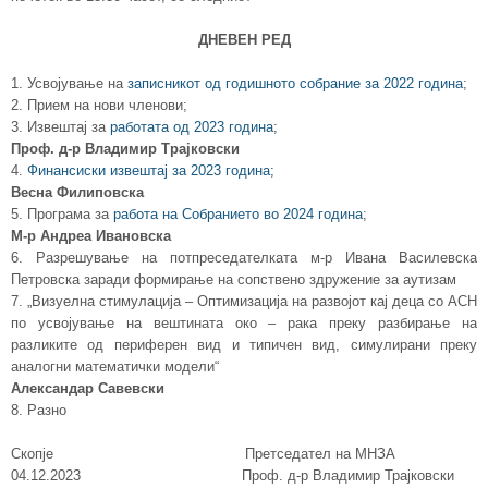
ДНЕВЕН РЕД
1. Усвојување на
записникот од годишното собрание за 2022 година
;
2. Прием на нови членови;
3. Извештај за
работата од 2023 година
;
Проф. д-р Владимир Трајковски
4.
Финансиски извештај за 2023 година;
Весна Филиповска
5. Програма за
работа на Собранието во 2024 година
;
М-р Андреа Ивановска
6. Разрешување на потпреседателката м-р Ивана Василевска
Петровска заради формирање на сопствено здружение за аутизам
7. „Визуелна стимулација – Оптимизација на развојот кај деца со АСН
по усвојување на вештината око – рака преку разбирање на
разликите од периферен вид и типичен вид, симулирани преку
аналогни математички модели“
Александар Савевски
8. Разно
Скопје Претседател на МНЗА
04.12.2023 Проф. д-р Владимир Трајковски