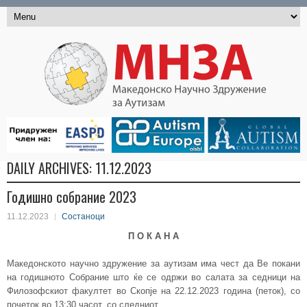
DAILY ARCHIVES:
11.12.2023
Годишно собрание 2023
11.12.2023
Состаноци
П О К А Н А
Македонското научно здружение за аутизам има чест да Ве покани
на годишното Собрание што ќе се одржи во салата за седници на
Филозофскиот факултет во Скопје на 22.12.2023 година (петок), со
почеток во 13:30 часот, со следниот