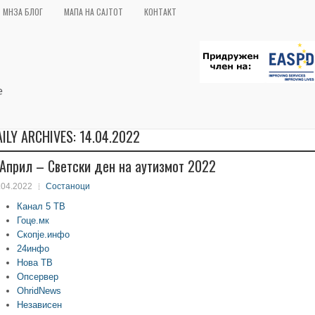
МНЗА БЛОГ
МАПА НА САЈТОТ
КОНТАКТ
AILY ARCHIVES:
14.04.2022
 Април – Светски ден на аутизмот 2022
.04.2022
Состаноци
Канал 5 ТВ
Гоце.мк
Скопје.инфо
24инфо
Нова ТВ
Опсервер
OhridNews
Независен