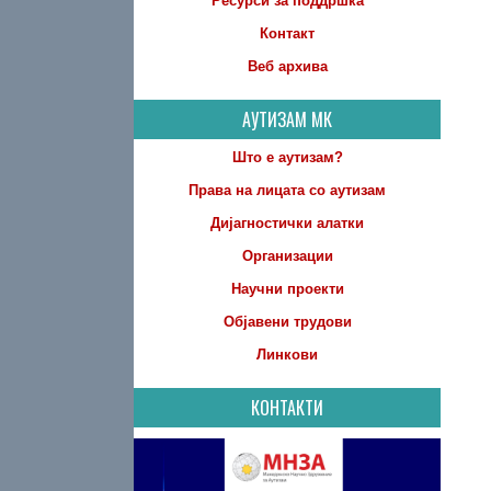
Ресурси за поддршка
Контакт
Веб архива
АУТИЗАМ МК
Што е аутизам?
Права на лицата со аутизам
Дијагностички алатки
Организации
Научни проекти
Објавени трудови
Линкови
КОНТАКТИ