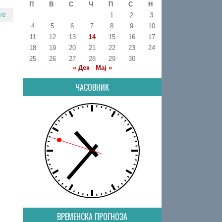
П
В
С
Ч
П
С
Н
re
1
2
3
4
5
6
7
8
9
10
11
12
13
14
15
16
17
18
19
20
21
22
23
24
25
26
27
28
29
30
« Дек
Мај »
ЧАСОВНИК
ВРЕМЕНСКА ПРОГНОЗА