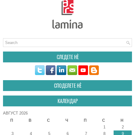
СЛЕДЕТЕ НÈ
СПОДЕЛЕТЕ НÈ
КАЛЕНДАР
АВГУСТ 2026
П
В
С
Ч
П
С
Н
1
2
3
4
5
6
7
8
9