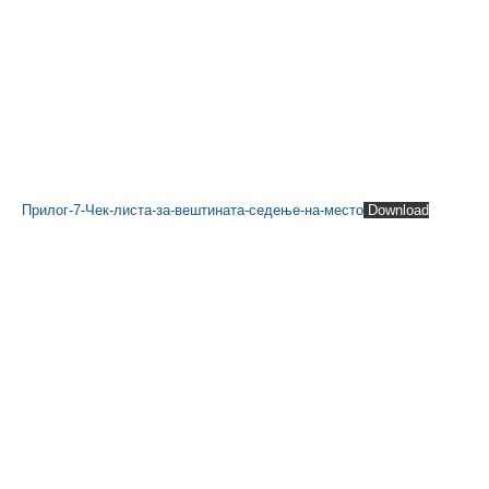
Прилог-7-Чек-листа-за-вештината-седење-на-место
Download