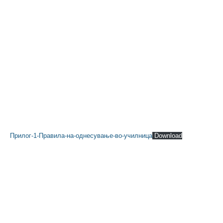
Прилог-1-Правила-на-однесување-во-училница
Download