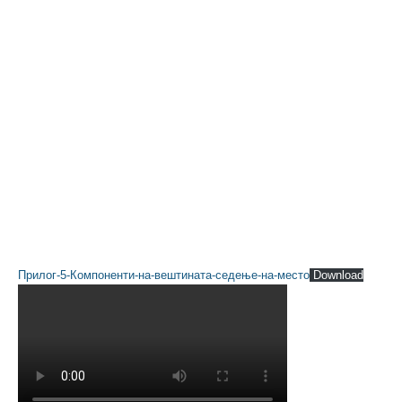
Прилог-5-Компоненти-на-вештината-седење-на-место
Download