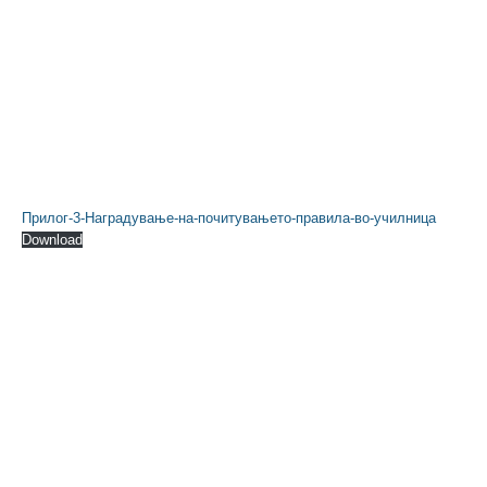
Прилог-3-Наградување-на-почитувањето-правила-во-училница
Download