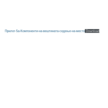
Прилог-5а-Компоненти-на-вештината-седење-на-место
Download