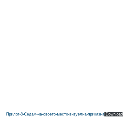
Прилог-8-Седам-на-своето-место-визуелна-приказна
Download