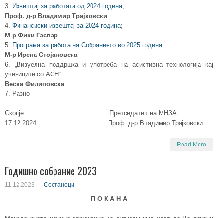
3.
Извештај за работата од 2024 година;
Проф. д-р Владимир Трајковски
4.
Финансиски извештај за 2024 година
;
М-р Фики Гаспар
5.
Програма за работа на Собранието во 2025 година
;
М-р Ирена Стојановска
6. „Визуелна поддршка и употреба на асистивна технологија кај
учениците со АСН“
Весна Филиповска
7. Разно
Скопје Претседател на МНЗА
17.12.2024 Проф. д-р Владимир Трајковски
Read More
Годишно собрание 2023
11.12.2023
Состаноци
П О К А Н А