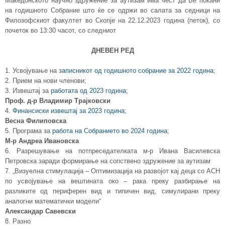
Македонското научно здружение за аутизам има чест да Ве покани
на годишното Собрание што ќе се одржи во салата за седници на
Филозофскиот факултет во Скопје на 22.12.2023 година (петок), со
почеток во 13:30 часот, со следниот
ДНЕВЕН РЕД
1. Усвојување на
записникот од годишното собрание за 2022 година
;
2. Прием на нови членови;
3. Извештај за
работата од 2023 година
;
Проф. д-р Владимир Трајковски
4.
Финансиски извештај за 2023 година;
Весна Филиповска
5. Програма за
работа на Собранието во 2024 година
;
М-р Андреа Ивановска
6. Разрешување на потпреседателката м-р Ивана Василевска
Петровска заради формирање на сопствено здружение за аутизам
7. „Визуелна стимулација – Оптимизација на развојот кај деца со АСН
по усвојување на вештината око – рака преку разбирање на
разликите од периферен вид и типичен вид, симулирани преку
аналогни математички модели“
Александар Савевски
8. Разно