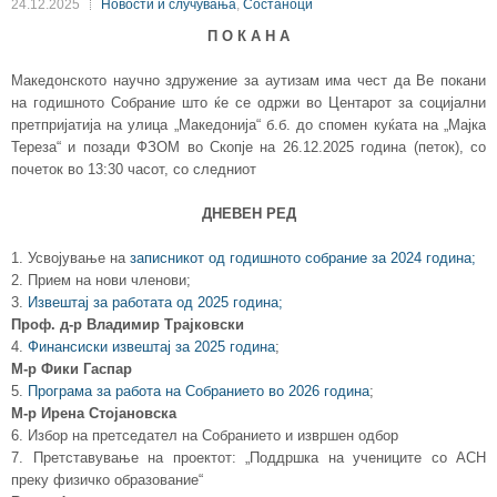
24.12.2025
Новости и случувања
,
Состаноци
П О К А Н А
Македонското научно здружение за аутизам има чест да Ве покани
на годишното Собрание што ќе се одржи во Центарот за социјални
претпријатија на улица „Македонија“ б.б. до спомен куќата на „Мајка
Тереза“ и позади ФЗОМ во Скопје на 26.12.2025 година (петок), со
почеток во 13:30 часот, со следниот
ДНЕВЕН РЕД
1. Усвојување на
записникот од годишното собрание за 2024 година;
2. Прием на нови членови;
3.
Извештај за работата од 2025 година;
Проф. д-р Владимир Трајковски
4.
Финансиски извештај за 2025 година
;
М-р Фики Гаспар
5.
Програма за работа на Собранието во 2026 година
;
М-р Ирена Стојановска
6. Избор на претседател на Собранието и извршен одбор
7. Претставување на проектот: „Поддршка на учениците со АСН
преку физичко образование“