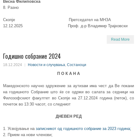
Весна Филиповска
8. Разно
Скопје Претседател на МНЗА
12.12.2025 Проф. д-р Владимир Трајковски
Read More
Годишно собрание 2024
18.12.2024
Новости и случувања
,
Состаноци
П О К А Н А
Македонското научно здружение за аутизам има чест да Ве покани
на годишното Собрание што ќе се одржи во салата за седници на
Филозофскиот факултет во Скопје на 27.12.2024 година (петок), со
почеток во 13:30 часот, со следниот
ДНЕВЕН РЕД
1. Усвојување на
записникот од годишното собрание за 2023 година;
2. Прием на нови членови;