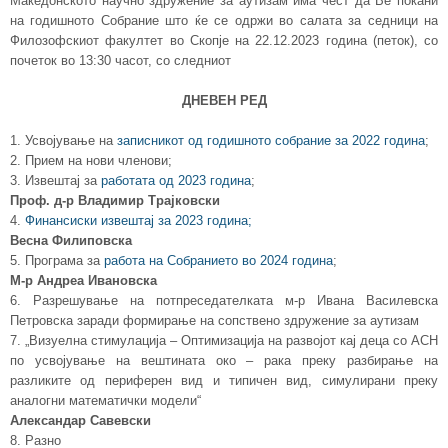
Македонското научно здружение за аутизам има чест да Ве покани
на годишното Собрание што ќе се одржи во салата за седници на
Филозофскиот факултет во Скопје на 22.12.2023 година (петок), со
почеток во 13:30 часот, со следниот
ДНЕВЕН РЕД
1. Усвојување на
записникот од годишното собрание за 2022 година
;
2. Прием на нови членови;
3. Извештај за
работата од 2023 година
;
Проф. д-р Владимир Трајковски
4.
Финансиски извештај за 2023 година;
Весна Филиповска
5. Програма за
работа на Собранието во 2024 година
;
М-р Андреа Ивановска
6. Разрешување на потпреседателката м-р Ивана Василевска
Петровска заради формирање на сопствено здружение за аутизам
7. „Визуелна стимулација – Оптимизација на развојот кај деца со АСН
по усвојување на вештината око – рака преку разбирање на
разликите од периферен вид и типичен вид, симулирани преку
аналогни математички модели“
Александар Савевски
8. Разно