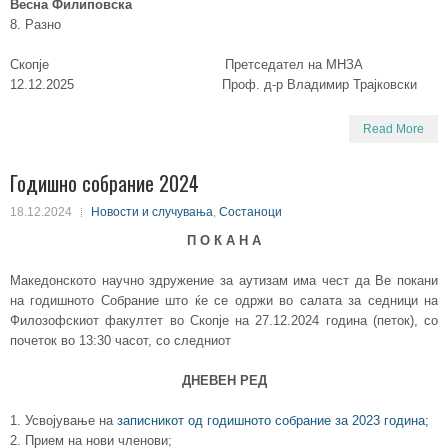
Весна Филиповска
8. Разно
Скопје Претседател на МНЗА
12.12.2025 Проф. д-р Владимир Трајковски
Read More
Годишно собрание 2024
18.12.2024
Новости и случувања
,
Состаноци
П О К А Н А
Македонското научно здружение за аутизам има чест да Ве покани
на годишното Собрание што ќе се одржи во салата за седници на
Филозофскиот факултет во Скопје на 27.12.2024 година (петок), со
почеток во 13:30 часот, со следниот
ДНЕВЕН РЕД
1. Усвојување на
записникот од годишното собрание за 2023 година;
2. Прием на нови членови;