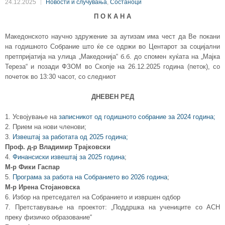
24.12.2025
Новости и случувања
,
Состаноци
П О К А Н А
Македонското научно здружение за аутизам има чест да Ве покани
на годишното Собрание што ќе се одржи во Центарот за социјални
претпријатија на улица „Македонија“ б.б. до спомен куќата на „Мајка
Тереза“ и позади ФЗОМ во Скопје на 26.12.2025 година (петок), со
почеток во 13:30 часот, со следниот
ДНЕВЕН РЕД
1. Усвојување на
записникот од годишното собрание за 2024 година;
2. Прием на нови членови;
3.
Извештај за работата од 2025 година;
Проф. д-р Владимир Трајковски
4.
Финансиски извештај за 2025 година
;
М-р Фики Гаспар
5.
Програма за работа на Собранието во 2026 година
;
М-р Ирена Стојановска
6. Избор на претседател на Собранието и извршен одбор
7. Претставување на проектот: „Поддршка на учениците со АСН
преку физичко образование“