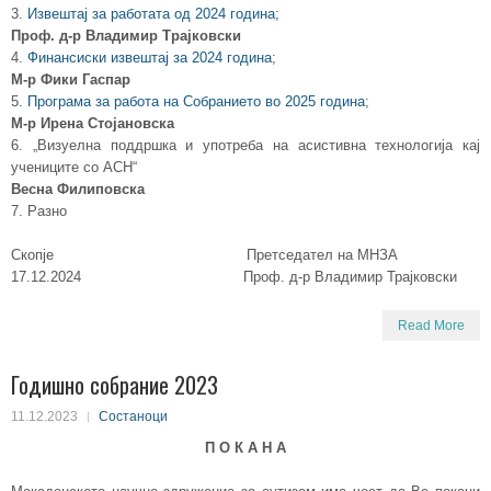
3.
Извештај за работата од 2024 година;
Проф. д-р Владимир Трајковски
4.
Финансиски извештај за 2024 година
;
М-р Фики Гаспар
5.
Програма за работа на Собранието во 2025 година
;
М-р Ирена Стојановска
6. „Визуелна поддршка и употреба на асистивна технологија кај
учениците со АСН“
Весна Филиповска
7. Разно
Скопје Претседател на МНЗА
17.12.2024 Проф. д-р Владимир Трајковски
Read More
Годишно собрание 2023
11.12.2023
Состаноци
П О К А Н А